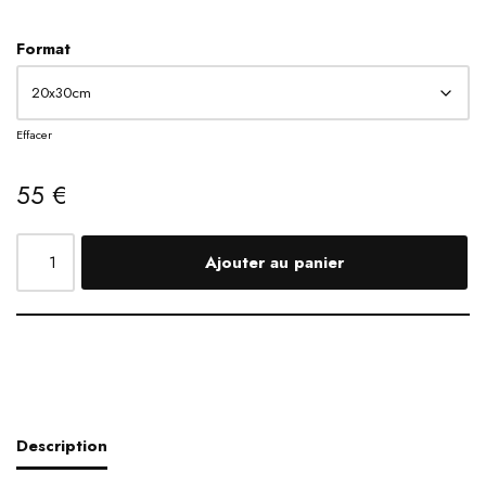
Format
Effacer
55
€
Ajouter au panier
Description