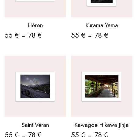
Héron
Kurama Yama
55
€
78
€
55
€
78
€
–
–
Saint Véran
Kawagoe Hikawa Jinja
55
€
78
€
55
€
78
€
–
–