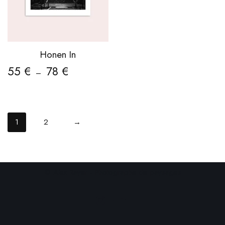
Honen In
55
€
78
€
–
1
2
→
© Alex Rayer - Photographe de paysages