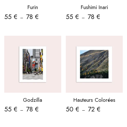
Furin
Fushimi Inari
55
€
78
€
55
€
78
€
–
–
Godzilla
Hauteurs Colorées
55
€
78
€
50
€
72
€
–
–