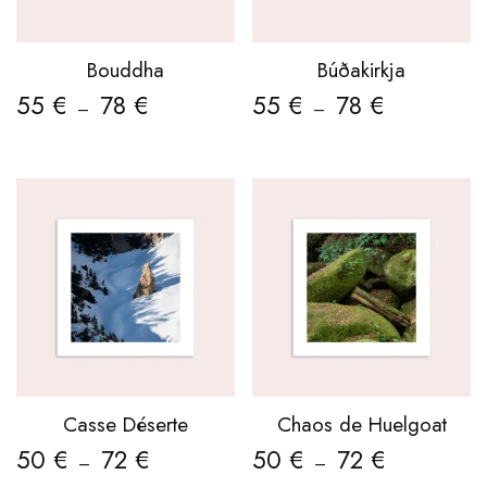
Bouddha
Búðakirkja
55
€
78
€
55
€
78
€
–
–
Casse Déserte
Chaos de Huelgoat
50
€
72
€
50
€
72
€
–
–