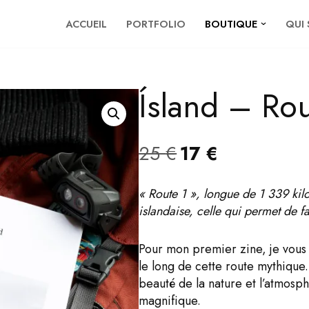
ACCUEIL
PORTFOLIO
BOUTIQUE
QUI 
Ísland – Rou
25
€
17
€
« Route 1 », longue de 1 339 kilo
islandaise, celle qui permet de fai
Pour mon premier zine, je vous
le long de cette route mythique
beauté de la nature et l’atmosph
magnifique.