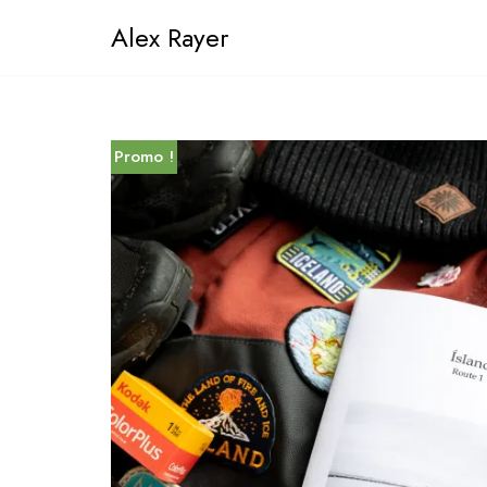
Alex Rayer
Aller
au
contenu
Promo !