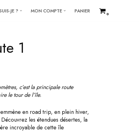
SUIS-JE ?
MON COMPTE
PANIER
0
te 1
mètres, c’est la principale route
re le tour de l’île.
 emmène en road trip, en plein hiver,
. D
écouvrez les étendues désertes, la
ère incroyable de cette île