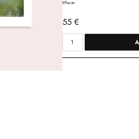
Effacer
55
€
A