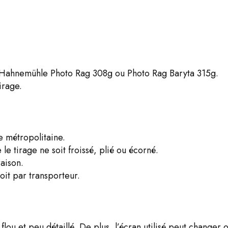
, Hahnemühle Photo Rag 308g ou Photo Rag Baryta 315g.
irage.
e métropolitaine.
le tirage ne soit froissé, plié ou écorné.
aison.
oit par transporteur.
 flou et peu détaillé. De plus, l’écran utilisé peut changer