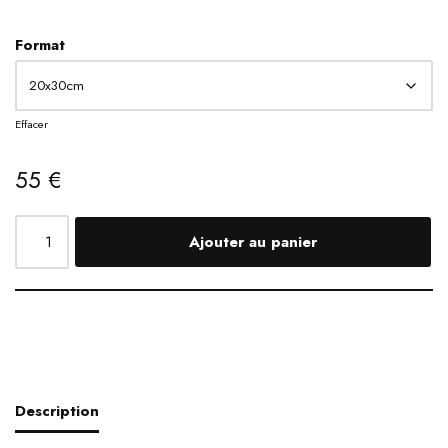
Format
Effacer
55
€
Ajouter au panier
Description