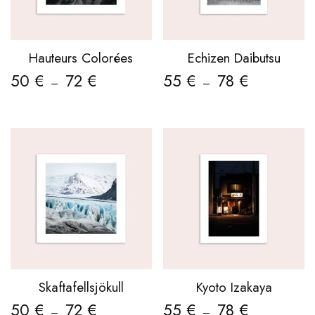
Hauteurs Colorées
Echizen Daibutsu
50
€
72
€
55
€
78
€
–
–
Skaftafellsjökull
Kyoto Izakaya
50
€
72
€
55
€
78
€
–
–