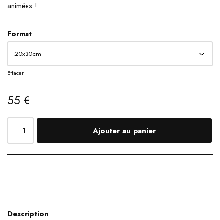
animées !
Format
Effacer
55
€
Ajouter au panier
Description