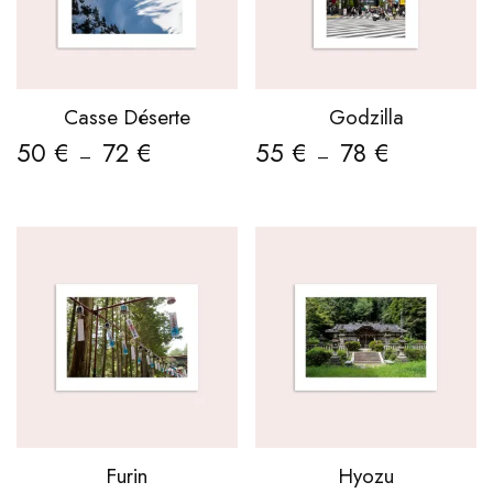
Casse Déserte
Godzilla
50
€
72
€
55
€
78
€
–
–
Furin
Hyozu