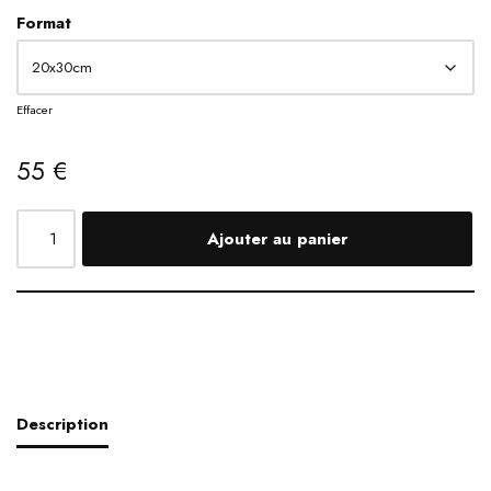
Format
Effacer
55
€
Ajouter au panier
Description