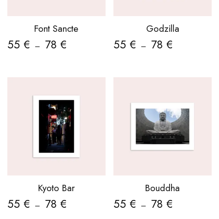
Font Sancte
Godzilla
55
€
78
€
55
€
78
€
–
–
Kyoto Bar
Bouddha
55
€
78
€
55
€
78
€
–
–