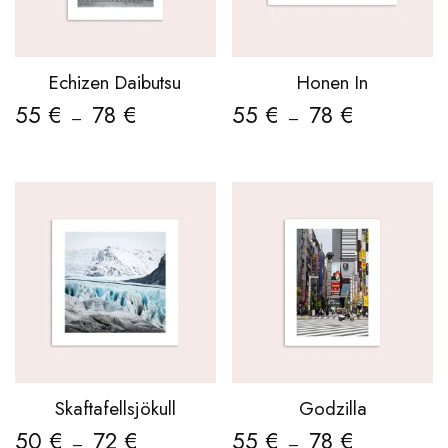
Echizen Daibutsu
Honen In
55
€
78
€
55
€
78
€
–
–
Skaftafellsjökull
Godzilla
50
€
72
€
55
€
78
€
–
–