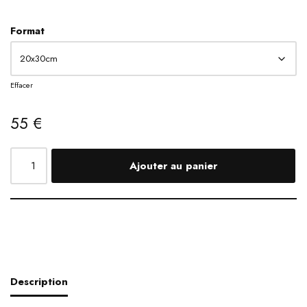
Format
Effacer
55
€
Ajouter au panier
Description