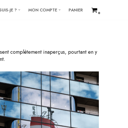
SUIS-JE ?
MON COMPTE
PANIER
0
passent complètement inaperçus, pourtant en y
nt.