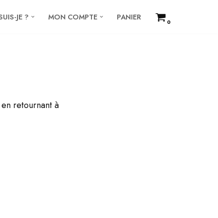
SUIS-JE ?
MON COMPTE
PANIER
0
r en retournant à